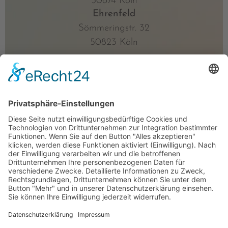
50674 Köln
Ehrenfeld
Sömmeringstr. 32
50823 Köln
IMPORTANT
Preise
Kurspläne
Anfahrt
Impressum
Datenschutz
AGB und Widerrufsrecht
OUR SOCIALS
hello@aplacelikeom.de
USC MITGLIED