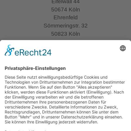
Eifelwall 44
50674 Köln
Ehrenfeld
Sömmeringstr. 32
50823 Köln
IMPORTANT
Preise
Kurspläne
Anfahrt
Impressum
Datenschutz
AGB und Widerrufsrecht
OUR SOCIALS
hello@aplacelikeom.de